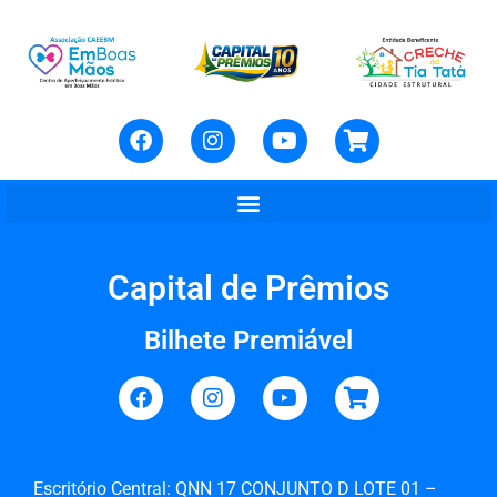
Capital de Prêmios
Bilhete Premiável
Escritório Central: QNN 17 CONJUNTO D LOTE 01 –