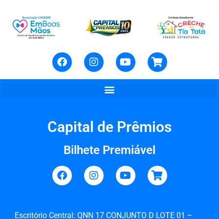
Capital de Prêmios
Bilhete Premiável
Escritório Central: QNN 17 CONJUNTO D LOTE 01 –