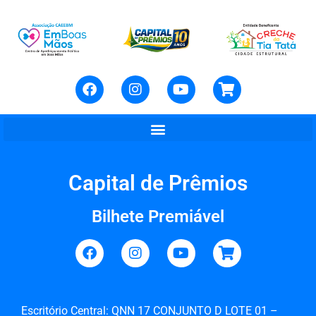
Capital de Prêmios
Bilhete Premiável
Escritório Central: QNN 17 CONJUNTO D LOTE 01 –