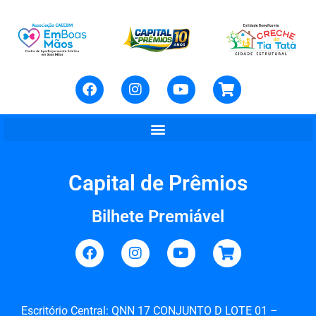
Capital de Prêmios
Bilhete Premiável
Escritório Central: QNN 17 CONJUNTO D LOTE 01 –