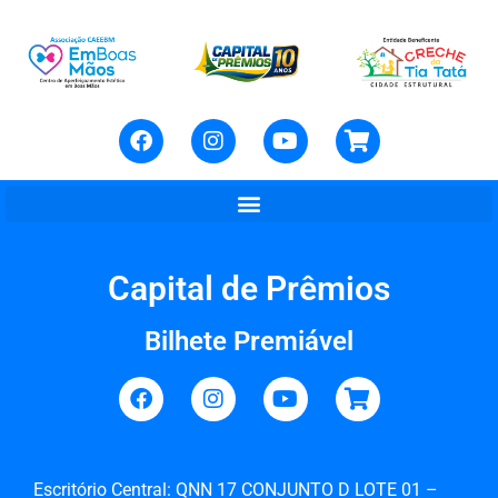
Capital de Prêmios
Bilhete Premiável
Escritório Central: QNN 17 CONJUNTO D LOTE 01 –